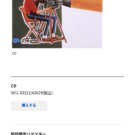
果実」が生まれたという事実が、このアルバムに大きな
名声を与えもしている。映画がまだラッシュの段階で、
スクリーンを走り抜けるダイハツ・ミゼット（登場する
小型車)を、いかに音楽でも描くかを考え、それが発端と
なったのが｢希望の轍」だった。映画の世界に飛び込んだ
桑田が、俄には打ち解けられない畑違いの現場の雰囲気
のなか抱えた心情が、｢真夏の果実」の歌詞に映されもし
CD
た。積年の想いが透明感を伴い、聴く者の胸を徐々に満
たすかのような感動が味わえる。
CD
VICL-63311/¥2619(税込)
購入する
配信限定リマスター