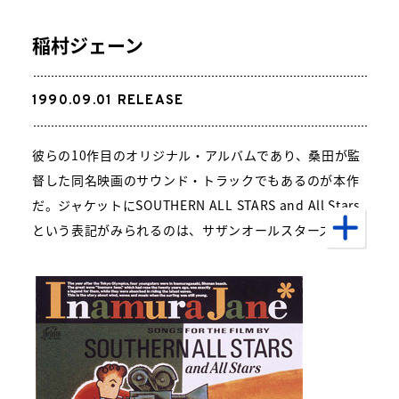
稲村ジェーン
1990.09.01
RELEASE
彼らの10作目のオリジナル・アルバムであり、桑田が監
督した同名映画のサウンド・トラックでもあるのが本作
だ。ジャケットにSOUTHERN ALL STARS and All Stars
という表記がみられるのは、サザンオールスターズの音
楽と、映画の中で時代背景とともに鳴っている音楽(その
演奏者)とが、地続きとなっているからでもある。映画の
舞台は1965年の鎌倉市稲村ヶ崎。ラテン音楽が一般的だ
った頃であり、「稲村ジェーン」、「マンボ」、「マリ
エル」、「愛は花のように (Ole!)」は、スペイン語詞の
ナンバーになっている。また、「希望の轍」と「真夏の