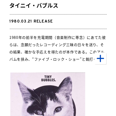
タイニイ・バブルス
1980.03.21
RELEASE
1980年の前半を充電期間（音楽制作に専念）にあてた彼
らは、念願だったレコーディング三昧の日々を送り、そ
の結果、確かな手応えを得たのが本作である。このアル
バムを挟み、“ファイブ・ロック・ショー”と銘打って、
毎月シングルをリリースする企画を実施したが、「Hey!
Ryudo!(ヘイ!リュード!)」「涙のアベニュー」「恋する
マンスリー・デイ」はそのなかで発表された楽曲でもあ
った。バンドの見え方が多面化したのもこの時期であ
り、原がボーカルをとる「私はピアノ」と、松田がボー
カルをとる「松田の子守唄」も収録されている。この作
品が原のソロ活動の礎ともなった。桑田のソング・ライ