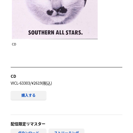
ティングは格段の拡がりをみせていく。アメリカ南部ジ
ョージア州の地名も登場する「タバコ・ロードにセクシ
ーばあちゃん」は、老いらくの恋を描く新境地だった。
「働けロック・バンド(Workin'for T.V.)」では、プロ・
デビューして感じた世の矛盾や世知辛さもテーマのひと
つとなる。シングル・ヒットした「C調言葉に御用心」
CD
も実に新鮮な作品で、サウンド面ではAOR（アダルト・
オリエンテッド・ロック）的な演奏を披露し、桑田のボ
ーカルは縦横無尽の軽やかさで聴き手の心を掴んだ。ジ
ャズ・ピアニストの八木正生との出会いも大きかった。
CD
VICL-63303/¥2619(税込)
彼は弦や管のアレンジを手伝ってくれたが、桑田をはじ
めメンバーは、この師から多くのことを学んだのであ
購入する
る。
配信限定リマスター
ダウンロード
ストリーミング