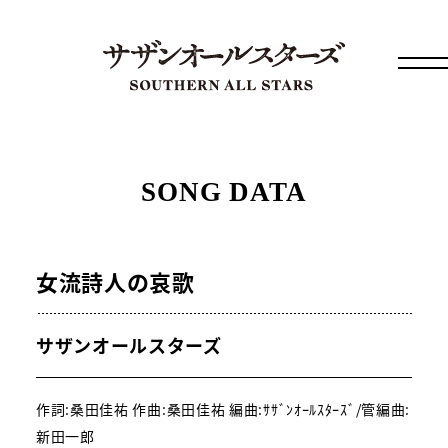
SONG DATA
女流詩人の哀歌
サザンオールスターズ
作詞:桑田佳祐 作曲:桑田佳祐 編曲:ｻｻﾞﾝｵｰﾙｽﾀｰｽﾞ/管編曲:
新田一郎